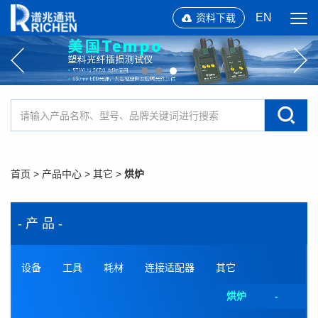
EN
资料下载
首页
>
产品中心
>
其它
>
烘炉
- 产 品 -
设备
工具
耗材
连接适配器
其它
烘炉