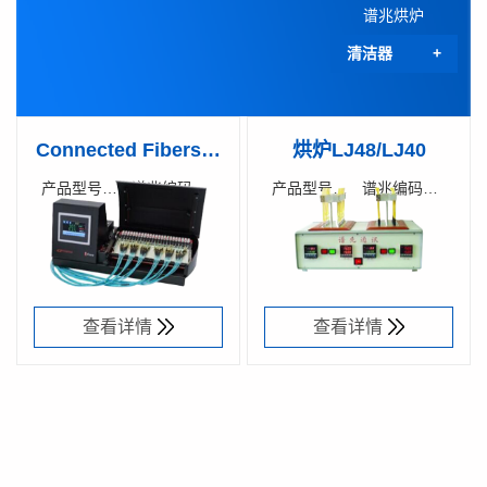
谱兆烘炉
C
清洁器
Connected Fibers烘
烘炉LJ48/LJ40
炉1CURE-201
产品型号：
谱兆编码：
产品型号：
谱兆编码：
1CURE-
28000100
LJ48/LJ40
84000200
100-CE
查看详情
查看详情