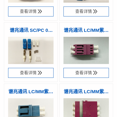
查看详情
查看详情
谱兆通讯 SC/PC 0.9
谱兆通讯 LC/MM紫红
锌合金 散件 白色尾套
色双联分体（高低
产品型号：
谱兆编码：
产品型号：
谱兆编码：
RS-PS2BS-
32501300
RAL-PCSD-
32501100
型）适配器
B011W-
BN10W
15YW0
查看详情
查看详情
谱兆通讯 LC/MM紫红
谱兆通讯 LC/MM紫红
色双联分体（高低
色四联一体无耳适配
产品型号：
谱兆编码：
产品型号：
谱兆编码：
RAL-
32501200
RAL-PCMQ-
32501900
型）适配器
器
PCMDU-
RN10W
RN10W