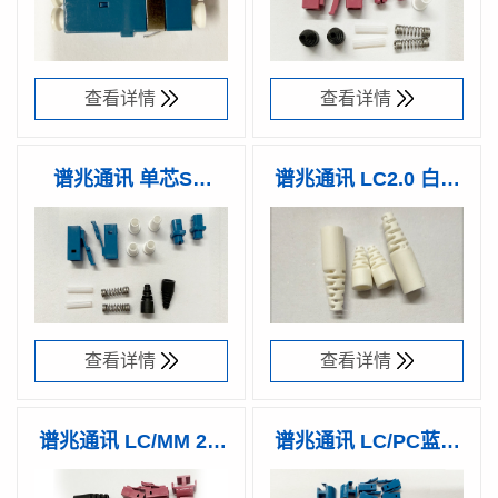
BN10W
R011H-
97YW0
查看详情
查看详情
谱兆通讯 单芯SM
谱兆通讯 LC2.0 白色
LC/PC 0.9散件（配
尾套
产品型号：
谱兆编码：
产品型号：
谱兆编码：
RL-PS0OS-
10106900
RBL-
10107100
9.7长有网黑色尾套）
B011H-
PR02W-18
不含插芯
97YW0
查看详情
查看详情
谱兆通讯 LC/MM 2.0
谱兆通讯 LC/PC蓝色
紫红色双联散件 不含
2.0 双工散件
产品型号：
谱兆编码：
产品型号：
谱兆编码：