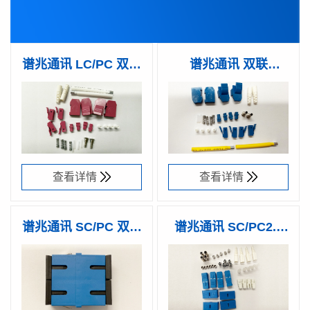
谱兆通讯 LC/PC 双联
谱兆通讯 双联
Uniboot 多模 散件 不
Uniboot SM散件
产品型号：
谱兆编码：
产品型号：
谱兆编码：
RL-PM00U-
32502100
RL-PS10U-
325017000
含插芯
R122W-
B122W-
19YW0
19YW0
查看详情
查看详情
谱兆通讯 SC/PC 双联
谱兆通讯 SC/PC2.0
一体无耳适配器
锌合金双联散件
产品型号：
谱兆编码：
产品型号：
谱兆编码：
RAS-PCSD-
32501500
RS-PS20D-
32501400
BN10H
B233W-
25YW0