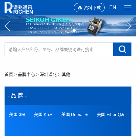
EN
资料下载
首页
>
品牌中心
>
深圳谱兆
>
其他
- 品 牌 -
美国 3M
美国 Krell
美国 Domaille
美国 Fiber QA
美