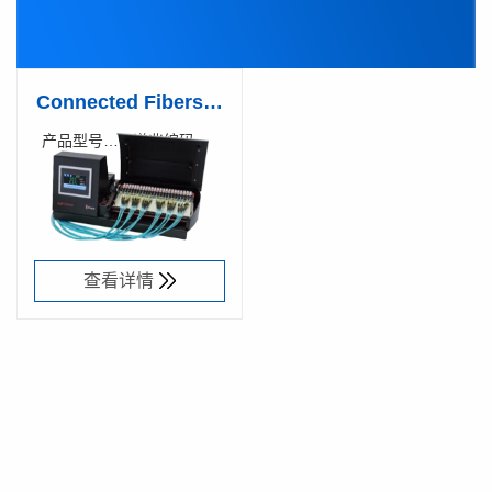
Connected Fibers烘
炉1CURE-201
产品型号：
谱兆编码：
1CURE-
28000100
100-CE
查看详情