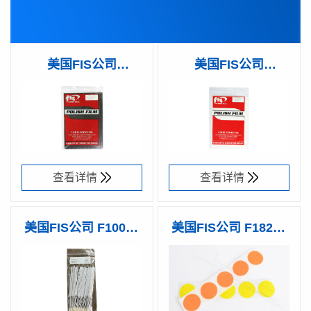
美国FIS公司
美国FIS公司
F101095 - 5µm 碳化
F1010903 - 0.3µm 氧
产品型号：
谱兆编码：
产品型号：
谱兆编码：
F101095
59000800
F1010903
59000700
硅 研磨片 9" X 13"
化铝 研磨片 9" X 13"
长方形
长方形
查看详情
查看详情
美国FIS公司 F10005
美国FIS公司 F18265
清洁棉签
光纤捅针
产品型号：
谱兆编码：
产品型号：
谱兆编码：
F10005
59000500
F18265
59000100