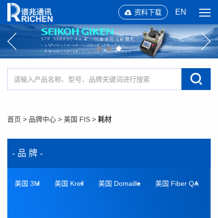
EN
资料下载
首页
>
品牌中心
>
美国 FIS
>
耗材
- 品 牌 -
美国 3M
美国 Krell
美国 Domaille
美国 Fiber QA
美