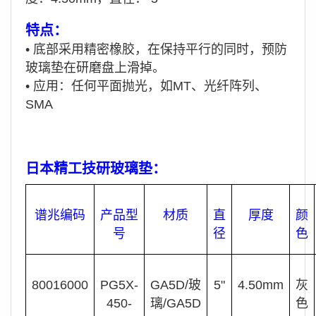
特点：
•
底部采用精密橡胶，在保持平行的同时，预防
玻璃垫在研磨盘上滑掉。
•
应用：任何平面抛光，如MT、光纤阵列、
SMA
日本精工技研玻璃垫：
谱兆编码
产品型
材质
直
厚度
颜
号
径
色
80016000
PG5X-
GA5D/玻
5"
4.50mm
灰
450-
璃/GA5D
色