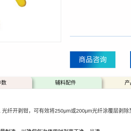
商品咨询
参数
辅料配件
产
 CFS-1 光纤开剥钳，可有效将250μm或200μm光纤涂覆层剥除