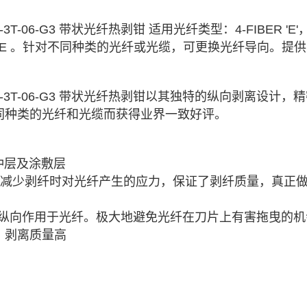
trip® MS-3T-06-G3 带状光纤热剥钳 适用光纤类型：4-FIB
3T-E 。针对不同种类的光纤或光缆，可更换光纤导向。
提供
t-Strip® MS-3T-06-G3 带状光纤热剥钳以其独特的纵
同种类的光纤和光缆而获得业界一致好评。
冲层及涂敷层
减少剥纤时对光纤产生的应力，
保证了剥纤质量，真正
剥离力纵向作用于光纤。极大地避免光纤在刀片上有害拖曳的
、剥离质量高