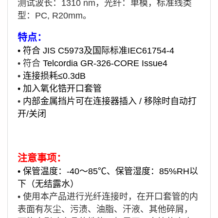
测试波长：1310 nm，光纤：单模，标准线类
型：PC, R20mm。
特点：
•
符合 JIS C5973及国际标准IEC61754-4
• 符合
Telcordia GR-326-CORE Issue4
•
连接损耗≤0.3dB
•
加入氧化锆开口套管
•
内部金属挡片可在连接器插入 / 移除时自动打
开/关闭
注意事项：
•
保管温度：-40～85℃、保管湿度：85%RH以
下（无结露水）
•
使用本产品进行光纤连接时，在开口套管的内
表面有灰尘、污渍
、
油脂、汗液
、其他碎屑，