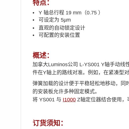
特点：
• Y 轴总行程 19 mm（0.75 ）
• 可设定为 5µm
•
直观的自动锁定设计
• 可配置的安装位置
概述
：
加拿大Luminos公司 L-
YS001 Y轴手动
件在Y轴上的路线对准。例如，在紧凑型
弹簧加载的设计便于平稳轻松地移动，同时
的安装板允许多种固定模式。
将 YS001 与
I1000
Z轴定位器结合使用，可实
订货须知：