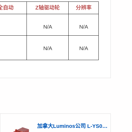
全自动
Z轴驱动轮
分辨率
N/A
N/A
N/A
N/A
加拿大Luminos公司 L-YS001-I Y轴手动线性调节架 （安装板英制）