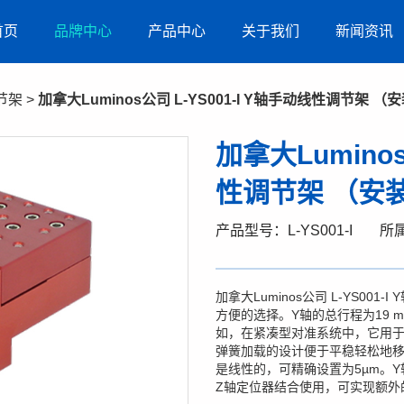
首页
品牌中心
产品中心
关于我们
新闻资讯
节架
>
加拿大Luminos公司 L-YS001-I Y轴手动线性调节架 
加拿大Luminos
性调节架 （安
产品型号： L-YS001-I
所属
加拿大Luminos公司 L-YS0
方便的选择。Y轴的总行程为19 
如，在紧凑型对准系统中，它用
弹簧加载的设计便于平稳轻松地
是线性的，可精确设置为5µm。Y轴
Z轴定位器结合使用，可实现额外的1