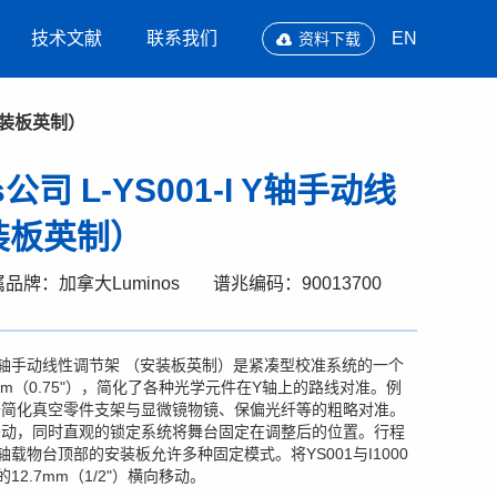
技术文献
联系我们
EN
资料下载
（安装板英制）
公司 L-YS001-I Y轴手动线
装板英制）
品牌：加拿大Luminos
谱兆编码：90013700
01-I Y轴手动线性调节架 （安装板英制）是紧凑型校准系统的一个
mm（0.75"），简化了各种光学元件在Y轴上的路线对准。例
于简化真空零件支架与显微镜物镜、保偏光纤等的粗略对准。
移动，同时直观的锁定系统将舞台固定在调整后的位置。行程
载物台顶部的安装板允许多种固定模式。将YS001与I1000
2.7mm（1/2"）横向移动。