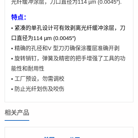
光纤缓冲涂层，刀口直径为114 µm (0.0045″).
特点：
•
紧凑的单孔设计可有效剥离光纤缓冲涂层，刀
口直径为114 µm (0.0045″)
•
精确的孔径和V 型刀刃确保涂覆层准确开剥
•
旋转销钉，弹簧及精密的把手增强了工具的功
能性和耐用性
•
工厂预设，勿需调校
•
防止光纤划伤及咬伤
相关产品