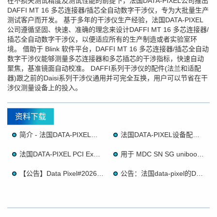
在不损失测试精度及测试性能的前提下，法国DATA-PIXEL公司推出
DAFFI MT 16 多芯连接器/插芯全自动数字干涉仪，专为大批量生产
测试客户而开发。 基于多年的干涉仪生产经验，法国DATA-PIXEL
公司遵循坚固、快速、准确的理念来设计DAFFI MT 16 多芯连接器/
插芯全自动数字干涉仪，以便适应所有的生产制造或者实验室环
境。 借助于 Blink 软件平台，DAFFI MT 16 多芯连接器/插芯全自动
数字干涉仪能够测量多芯连接器和多芯插芯的干涉指标，快速自动
聚焦，基准镜面自动校准。 DAFFI系列干涉仪的配件(法兰和适配
器)跟之前的Daisi系列干涉仪通用并可完全互换，用户可以节省在干
涉仪测量设备上的投入。
资料下载
简介 - 法国DATA-PIXEL公司 DAFFI MT 16 多芯连接器-插芯全自动数字干涉仪
法国DATA-PIXEL设备配置要求
法国DATA-PIXEL PCI Express 扩展卡指南
用于 MDC SN SG uniboot LC DUP CS 工艺指南
【公告】Data Pixel#20260224 Fw：新摄像头和 BLINK 软件的升级（26年3 月 1 日起生效）
公告：法国data-pixel的Daisi-MT-Daffi-MT MT干涉仪法兰阳极氧化颜色变更的通知（26年4 月 1 日起生效）