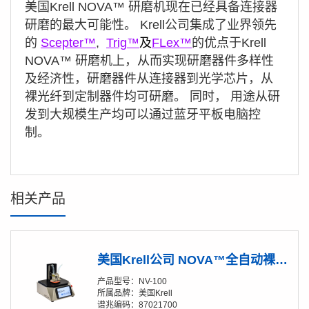
美国 Krell NOVA™
研磨机
现在已经具备连接器
研磨的最大可能性。 Krell公司集成了业界领先
的
Scepter™
,
Trig™
及
FLex™
的优点
于
Krell
NOVA™
研磨机
上，从而实现研磨器件
多样性
及经济性，研磨器件从连接器到光学芯片，从
裸光纤到定制器件均可研磨。 同时， 用途从研
发到大规模生产均可以通过蓝牙平板电脑控
制。
相关产品
美国Krell公司 NOVA™全自动裸光纤/芯片/波导研磨机（4''转盘版本）
产品型号：NV-100
所属品牌：美国Krell
谱兆编码：87021700